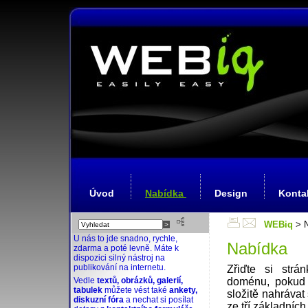
Úvod
Nabídka
Design
Konta
WEBiq
> N
U nás to jde snadno, rychle,
Nabídka
zdarma a poté levně. Máte k
dispozici silný nástroj na
publikování na internetu.
Zřiďte si str
Vedle
textů, obrázků, galerií,
doménu, pokud 
tabulek
můžete vést také
ankety,
složitě nahrávat
diskuzní fóra
a nechat si posílat
ze tří základních