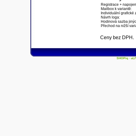
Registrace + napoje
Mailbox k variantě:
Individuální grafické
Návrh loga:
Hodinová sazba jinýc
Přechod na nižší vari
Ceny bez DPH.
SHOPiq
·
uLI