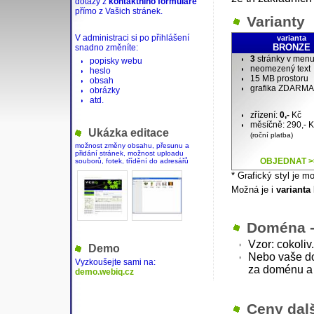
dotazy z
kontaktního formuláře
přímo z Vašich stránek.
Varianty
V administraci si po přihlášení
varianta
BRONZE
snadno změníte:
3
stránky v men
popisky webu
neomezený text
heslo
15 MB prostoru
obsah
grafika ZDARMA
obrázky
atd.
zřízení:
0,-
Kč
měsíčně: 290,- 
Ukázka editace
(roční platba)
možnost změny obsahu, přesunu a
přidání stránek, možnost uploadu
OBJEDNAT >
souborů, fotek, třídění do adresářů
* Grafický styl je 
Možná je i
varianta
Doména -
Vzor: cokoli
Demo
Nebo vaše 
Vyzkoušejte sami na:
za doménu a
demo.webiq.cz
Ceny dal